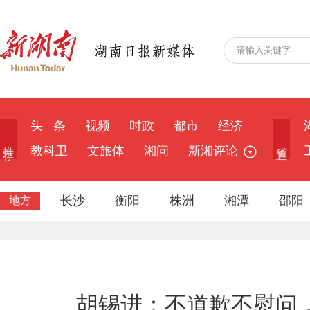
头 条
视频
时政
都市
经济
推 荐
省 直
教科卫
文旅体
湘问
新湘评论
长沙
衡阳
株洲
湘潭
邵阳
地方
胡锡进：不道歉不慰问