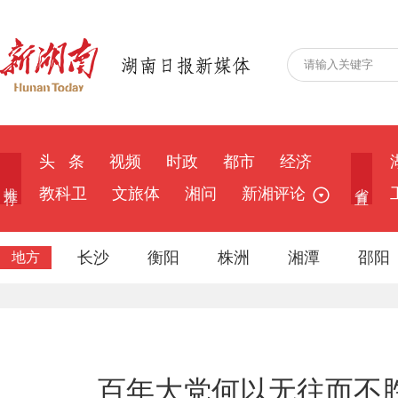
头 条
视频
时政
都市
经济
推 荐
省 直
教科卫
文旅体
湘问
新湘评论
长沙
衡阳
株洲
湘潭
邵阳
地方
百年大党何以无往而不