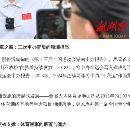
茧之路：三次申办背后的湖湘担当
1年那份沉甸甸的《第十三届全国运动会湖南申办报告》。尽管首
山不放松”的执着持续发力：2018年，将申办全运会写入省政府
运会申办报告；2023年、2024年连续两年将申办“十六运”作为
设施的跨越式发展——全省人均体育场地面积从2013年的1.09
心、体育训练基地等重大项目相继落地，更以承办第一届全国青少
硬核支撑：体育湘军的底蕴与魄力