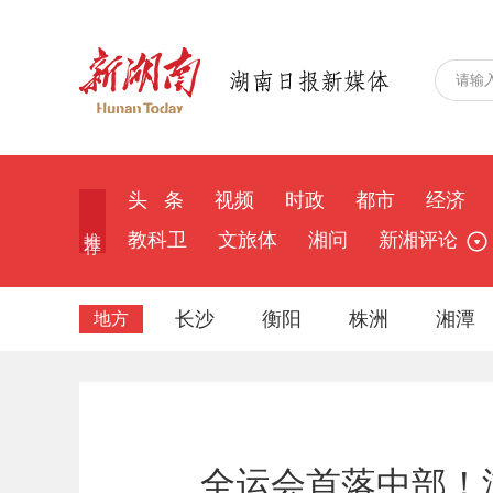
头 条
视频
时政
都市
经济
推 荐
教科卫
文旅体
湘问
新湘评论
长沙
衡阳
株洲
湘潭
地方
全运会首落中部！