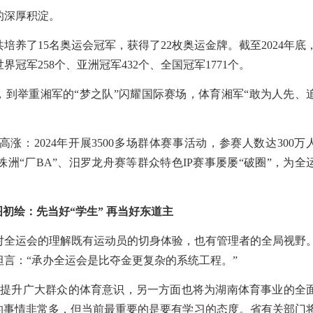
的深厚积淀。
培养了15名奥运会冠军，获得了22枚奥运金牌。截至2024年底
冠军258个、亚洲冠军432个、全国冠军1771个。
，到举重湘军的“梦之队”闪耀国际赛场，体育湘军“敢为人先、
涨：2024年开展3500多场群体赛事活动，参赛人数达300万
洲“厂BA”、汨罗龙舟赛等群众特色IP赛事屡屡“破圈”，为全
图初绘：先当好“学生” 再当好东道主
对全运会的理解既有运动员的切身体验，也有管理者的全局视野
言：“承办全运会是比夺金更复杂的系统工程。”
极提升广大群众的体育意识，另一方面也将为湖南体育事业的全
做的事情非常多，但当前最重要的是要有学习的态度。省有关部门