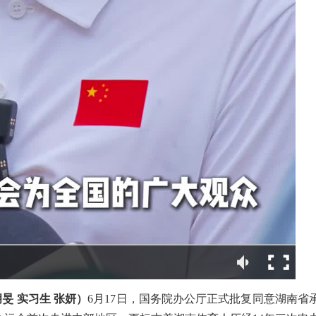
胡旻 实习生 张妍）
6月17日，国务院办公厅正式批复同意湖南省