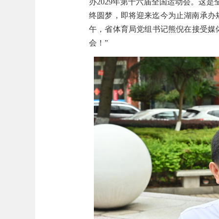
办2029年第十六届全国运动会。这
终圆梦，即将迎来迄今为止湖南承办
午，省体育局党组书记熊倪在接受媒
会！”