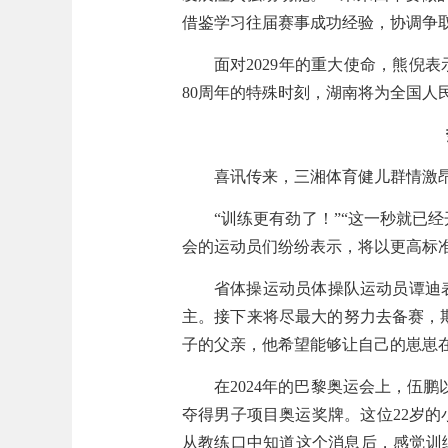
借鉴学习往届赛事成功经验，协调争
面对2029年的重大使命，熊倪表
80周年的特殊时刻，湖南将为全国人
喜讯传来，三湘体育健儿群情激
“训练更有劲了！”“这一秒就已
会的运动员们纷纷表示，将以更高标
省体操运动员体操队运动员谭迪
主。接下来将尽最大的努力去备赛，期
子的父亲，他希望能够让自己的崽崽在
在2024年的巴黎奥运会上，伍
夺得男子项目奥运奖牌。这位22岁的
从教练口中知道这个消息后，感觉训