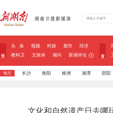
头 条
视频
时政
都市
经济
推 荐
省 直
教科卫
文旅体
湘问
新湘评论
长沙
衡阳
株洲
湘潭
邵阳
地方
文化和自然遗产日去哪