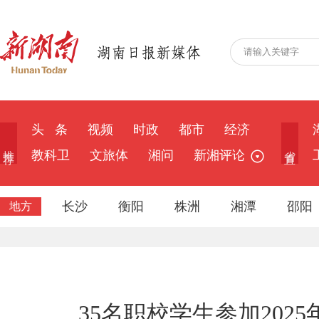
头 条
视频
时政
都市
经济
推 荐
省 直
教科卫
文旅体
湘问
新湘评论
长沙
衡阳
株洲
湘潭
邵阳
地方
35名职校学生参加202