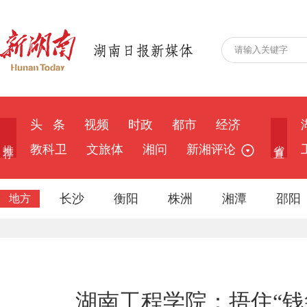
头 条
视频
时政
都市
经济
推 荐
省 直
教科卫
文旅体
湘问
新湘评论
长沙
衡阳
株洲
湘潭
邵阳
地方
湖南工程学院：捂住“钱