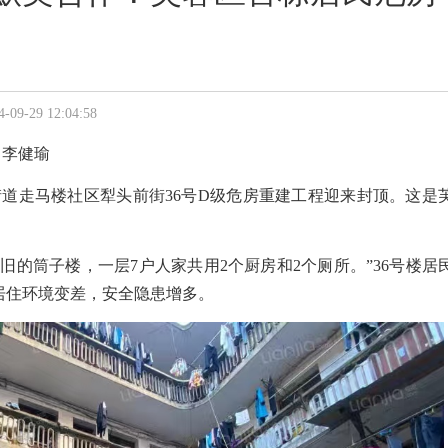
29 12:04:58
李健瑜
街道走马楼社区犁头前街
36
号
D
级
危房重建工程
迎来封顶
。
这是
老旧的筒子楼，一层
7
户人家共用
2
个厨房和
2
个厕所。”
36
号楼居
居住环境变差，安全隐患增多。