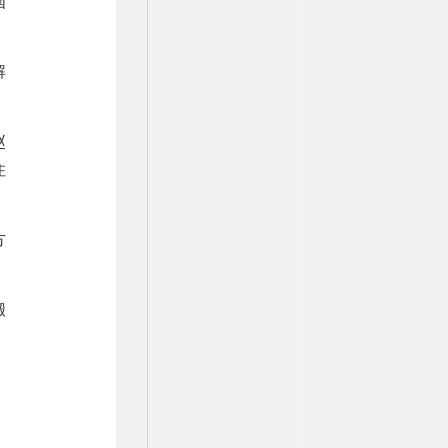
国
解
赵
住
方
搬