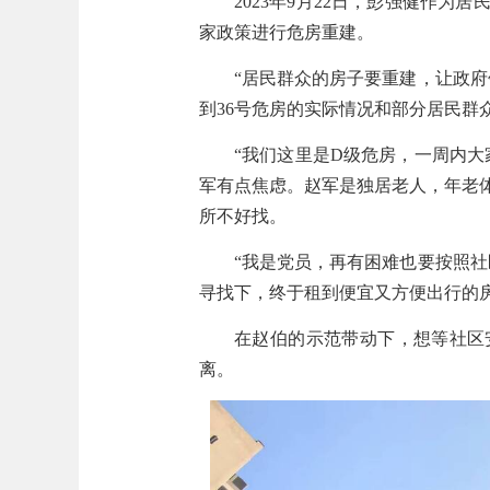
2023
年
9
月
22
日，彭强健作为居
家政策进行危房重建。
“居民群众的房子要重建，让政
到
36
号危房的实际情况和部分居民群
“我们这里是
D
级危房，一周内大
军有点焦虑。赵军是独居老人，年老
所不好找。
“我是党员，再有困难也要按照
寻找下，终于租到便宜又方便出行的
在赵伯的示范带动下，想等社区
离。