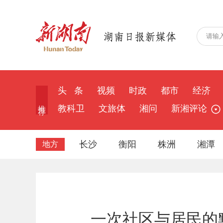
头 条
视频
时政
都市
经济
推 荐
教科卫
文旅体
湘问
新湘评论
长沙
衡阳
株洲
湘潭
地方
一次社区与居民的