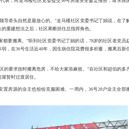
民代表，向走马楼社区党委提交
36
号房屋安全鉴定报告，请求按
府领导牵头自然是最放心的。”走马楼社区党委书记丁娟说，在了
众的重建想法之后，社区果断担任总指挥角色。
家都要搬离。”听到社区党委书记丁娟的话，
78
岁的社区老党员
体弱，在
36
号生活近
40
年，因生病住院花费很多积蓄，搬离后新
社区的要求按时搬离危房，不给大家添麻烦。”在社区和赵伯的多
房屋暂时过渡居住。
安置房源的业主也纷纷克服困难。一周内，
36
号
28
户业主全部