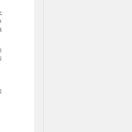
代
参
项
防
后
居