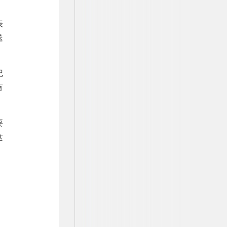
表
送
记
有
要
这