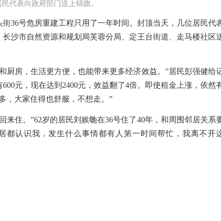
居民代表向政府部门送上锦旗。
头街
36
号危房重建工程只用了一年时间。封顶当天，几位居民代
、长沙市自然资源和规划局芙蓉分局、定王台街道、走马楼社区
间和厨房，生活更方便，也能带来更多经济效益。”居民彭强健给
有
600
元，现在达到
2400
元，效益翻了
4
倍。即使租金上涨，依然
多，大家住得也舒服，不想走。”
回来住。”
62
岁的居民刘娭毑在
36
号住了
40
年，和周围邻居关系
邻居都认识我，发生什么事情都有人第一时间帮忙，我离不开