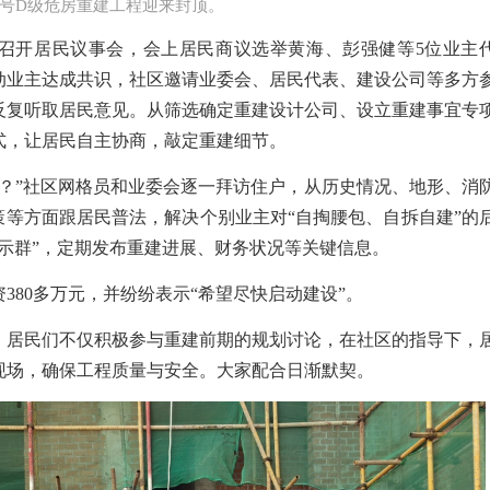
6号D级危房重建工程迎来封顶。
召开居民议事会，会上居民商议选举黄海、彭强健等
5
位业主
动业主达成共识，社区邀请业委会、居民代表、建设公司等多方
反复听取居民意见。从筛选确定重建设计公司、设立重建事宜专
式，让居民自主协商，敲定重建细节。
钱？”社区网格员和业委会逐一拜访住户，从历史情况、地形、消
策等方面跟居民普法，解决个别业主对“自掏腰包、自拆自建”的
示群”，定期发布重建进展、财务状况等关键信息。
资
380
多万元，并纷纷表示“希望尽快启动建设”。
，居民们不仅积极参与重建前期的规划讨论，在社区的指导下，
现场，确保工程质量与安全。大家配合日渐默契。