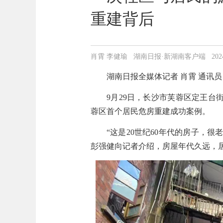
重建背后
肖霄 李健瑜 湖南日报·新湖南客户端 2024-09-
湖南日报全媒体记者
肖霄
通讯员
9
月
29
日，长沙市芙蓉区定王台
蓉区首个居民危房重建成功案例。
“这是20世纪
60
年代的房子，很
彭强健向记者介绍，房屋年代久远，