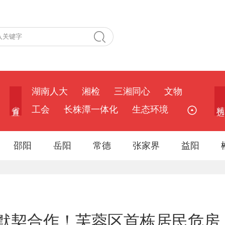
湖南人大
湘检
三湘同心
文物
省 直
精 选
工会
长株潭一体化
生态环境
邵阳
岳阳
常德
张家界
益阳
默契合作！芙蓉区首栋居民危房