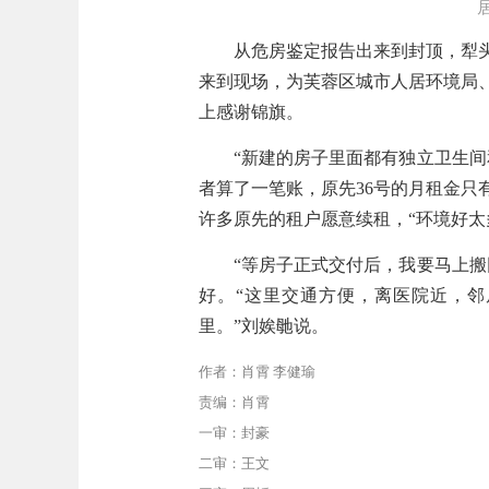
从危房鉴定报告出来到封顶，犁
来到现场，为芙蓉区城市人居环境局
上感谢锦旗。
“新建的房子里面都有独立卫生
者算了一笔账，原先
36
号的月租金只
许多原先的租户愿意续租，“环境好太
“等房子正式交付后，我要马上搬
好。“这里交通方便，离医院近，
里。”刘娭毑说。
作者：肖霄 李健瑜
责编：肖霄
一审：封豪
二审：王文