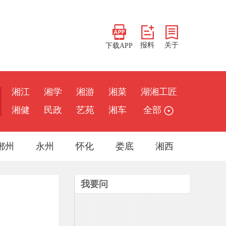
报料
关于
下载APP
湘江
湘学
湘游
湘菜
湖湘工匠
湘健
民政
艺苑
湘车
全部
郴州
永州
怀化
娄底
湘西
我要问