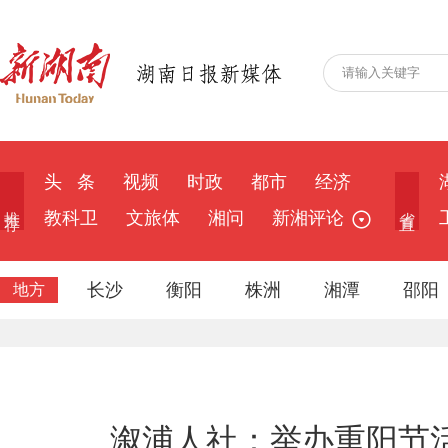
头 条
视频
时政
都市
经济
推 荐
省 直
教科卫
文旅体
湘问
新湘评论
长沙
衡阳
株洲
湘潭
邵阳
地方
溆浦人社：举办重阳节