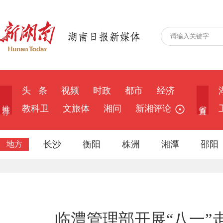
头 条
视频
时政
都市
经济
推 荐
省 直
教科卫
文旅体
湘问
新湘评论
长沙
衡阳
株洲
湘潭
邵阳
地方
临澧管理部开展“八一”