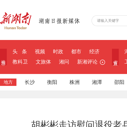
头 条
视频
时政
都市
经济
推 荐
省 直
教科卫
文旅体
湘问
新湘评论
长沙
衡阳
株洲
湘潭
邵阳
地方
胡彬彬走访慰问退役老