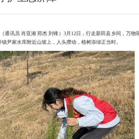
（通讯员 肖亚湘 郑杰 刘锋）3月12日，行走新田县乡间，万物
井镇尹家水库附近山坡上，人头攒动，植树添绿正当时。