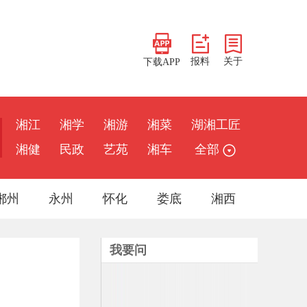
报料
关于
下载APP
湘江
湘学
湘游
湘菜
湖湘工匠
湘健
民政
艺苑
湘车
全部
郴州
永州
怀化
娄底
湘西
我要问