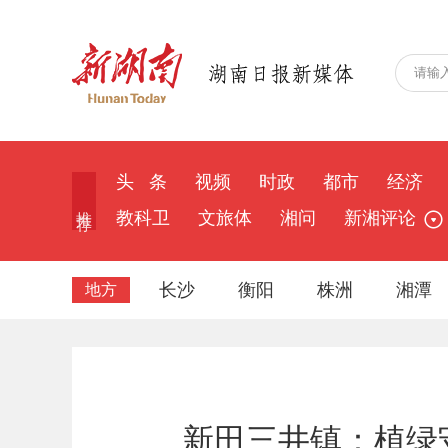
头 条
视频
时政
都市
经济
推 荐
教科卫
文旅体
湘问
新湘评论
长沙
衡阳
株洲
湘潭
地方
新田三井镇：植绿