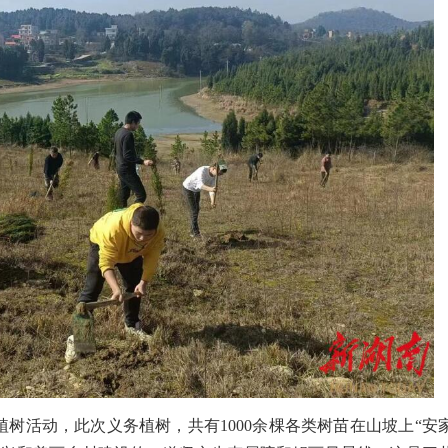
树活动，此次义务植树，共有1000余棵各类树苗在山坡上“安