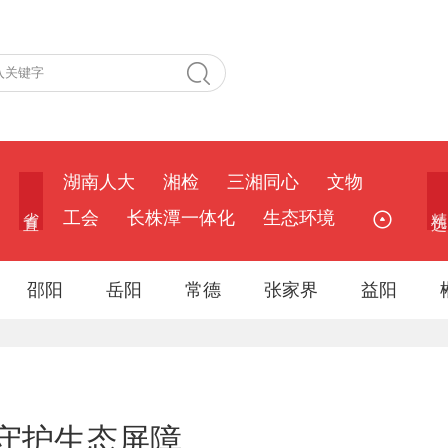
湖南人大
湘检
三湘同心
文物
省 直
精 选
工会
长株潭一体化
生态环境
邵阳
岳阳
常德
张家界
益阳
守护生态屏障