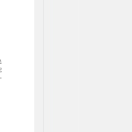
民
配
一