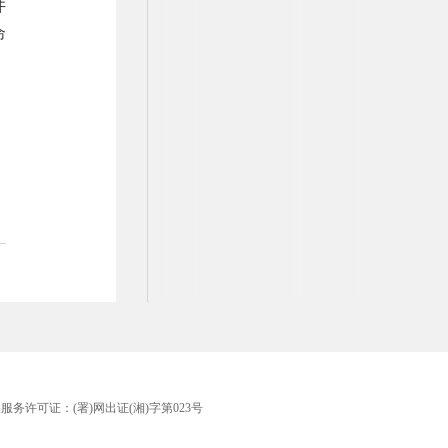
井
命
版服务许可证：(署)网出证(湘)字第023号