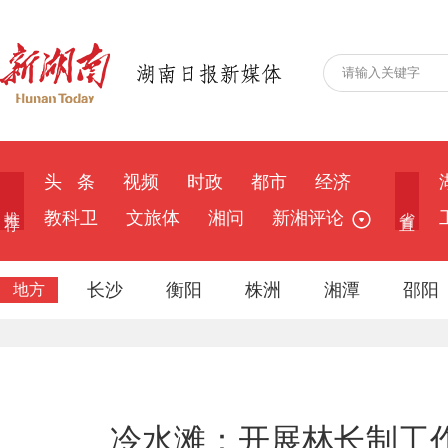
头 条
视频
时政
都市
经济
推 荐
省 直
教科卫
文旅体
湘问
新湘评论
长沙
衡阳
株洲
湘潭
邵阳
地方
冷水滩：开展林长制工