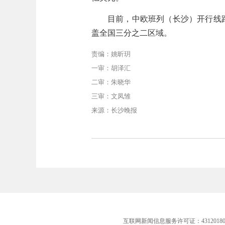
目前，中欧班列（长沙）开行线路
盖全国三分之二区域。
责编：姚昕玥
一审：胡泽汇
二审：朱晓华
三审：文凤雏
来源：长沙晚报
互联网新闻信息服务许可证：43120180