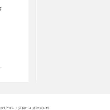
覆
版服务许可证：(署)网出证(湘)字第023号