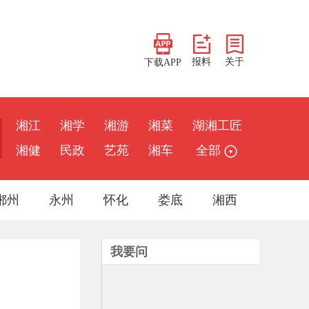
报料
关于
下载APP
湘江
湘学
湘游
湘菜
湖湘工匠
湘健
民政
艺苑
湘车
全部
郴州
永州
怀化
娄底
湘西
我要问