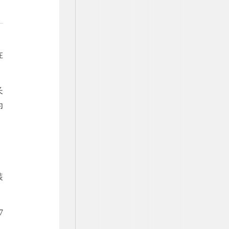
在
长
为
，
装
7