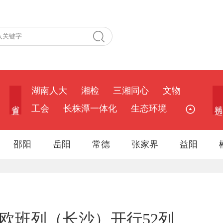
湖南人大
湘检
三湘同心
文物
省 直
精 选
工会
长株潭一体化
生态环境
邵阳
岳阳
常德
张家界
益阳
欧班列（长沙）开行52列