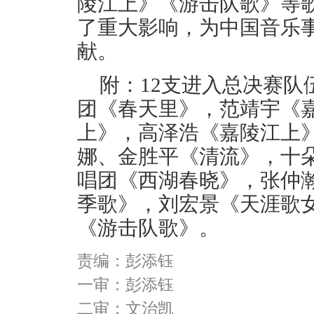
陵江上》《游击队歌》等
了重大影响，为中国音乐
献。
附：12支进入总决赛
团《春天里》，范靖宇《
上》，高泽浩《嘉陵江上
娜、
金胜平《清流》，十
唱团《西湖春晓》，张仲
季歌》，刘宏景《天涯歌
《游击队歌》。
责编：彭添钰
一审：彭添钰
二审：文治凯