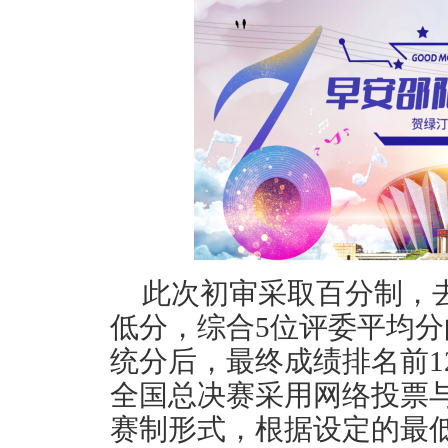
此次
初审
采取
百分制，
低分，综合
5位评委平均分
统分
后
，最终成绩排名前
1
全国总决赛
采用
网络投票
赛制形式，根据设定的最