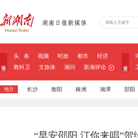
头 条
视频
时政
都市
经济
推 荐
省 直
教科卫
文旅体
湘问
新湘评论
长沙
衡阳
株洲
湘潭
邵阳
地方
“早安邵阳 汀你来唱”