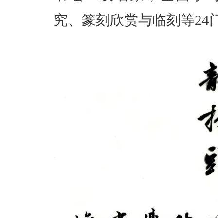
究、篆刻欣赏与临刻等24