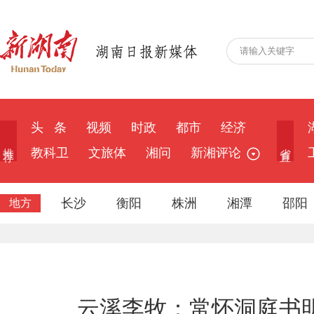
头 条
视频
时政
都市
经济
推 荐
省 直
教科卫
文旅体
湘问
新湘评论
长沙
衡阳
株洲
湘潭
邵阳
地方
云溪李牧：常怀洞庭书