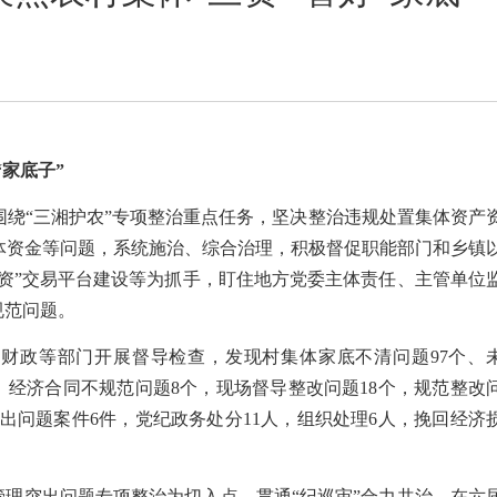
“家底子”
围绕“三湘护农”专项整治重点任务，坚决整治违规处置集体资产
体资金等问题，系统施治、综合治理，积极督促职能部门和乡镇
三资”交易平台建设等为抓手，盯住地方党委主体责任、主管单位
规范问题。
财政等部门开展督导检查，发现村集体家底不清问题97个、
个、经济合同不规范问题8个，现场督导整改问题18个，规范整改
突出问题案件6件，党纪政务处分11人，组织处理6人，挽回经济
管理突出问题专项整治为切入点，贯通“纪巡审”合力共治，在六