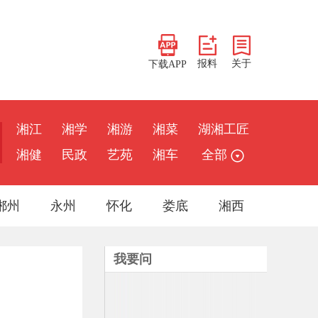
报料
关于
下载APP
湘江
湘学
湘游
湘菜
湖湘工匠
湘健
民政
艺苑
湘车
全部
郴州
永州
怀化
娄底
湘西
我要问