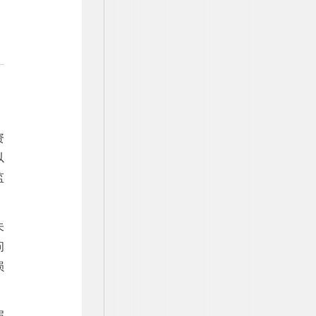
资
以
监
未
问
损
届