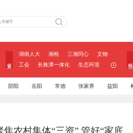
湖南人大
湘检
三湘同心
文物
省 直
精 选
工会
长株潭一体化
生态环境
邵阳
岳阳
常德
张家界
益阳
焦农村集体“三资” 管好“家底