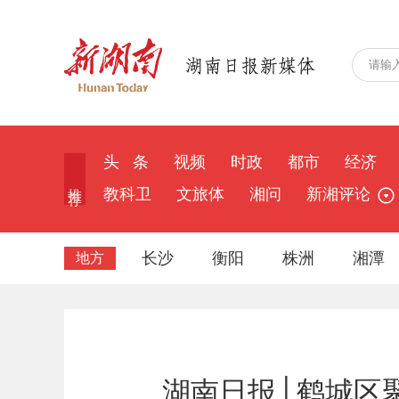
头 条
视频
时政
都市
经济
推 荐
教科卫
文旅体
湘问
新湘评论
长沙
衡阳
株洲
湘潭
地方
湖南日报│鹤城区聚