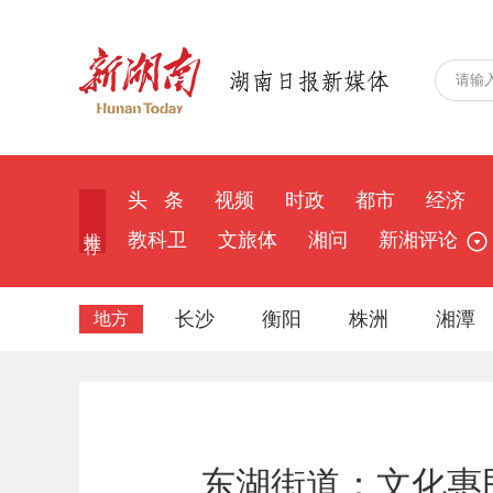
头 条
视频
时政
都市
经济
推 荐
教科卫
文旅体
湘问
新湘评论
长沙
衡阳
株洲
湘潭
地方
东湖街道：文化惠