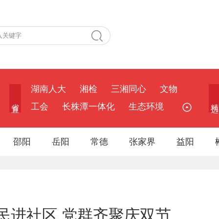
湖南人大
湘检
三湘同心
文物
省 直
精 选
工会
长株潭一体化
生态环境
邵阳
岳阳
常德
张家界
益阳
民进社区 党群齐聚庆双节