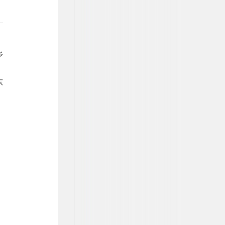
乡
。
东