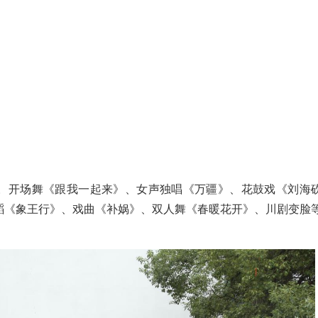
。开场舞《跟我一起来》、女声独唱《万疆》、花鼓戏《刘海
蹈《象王行》、戏曲《补娲》、双人舞《春暖花开》、川剧变脸