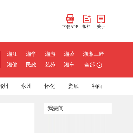
报料
关于
下载APP
湘江
湘学
湘游
湘菜
湖湘工匠
湘健
民政
艺苑
湘车
全部
郴州
永州
怀化
娄底
湘西
我要问