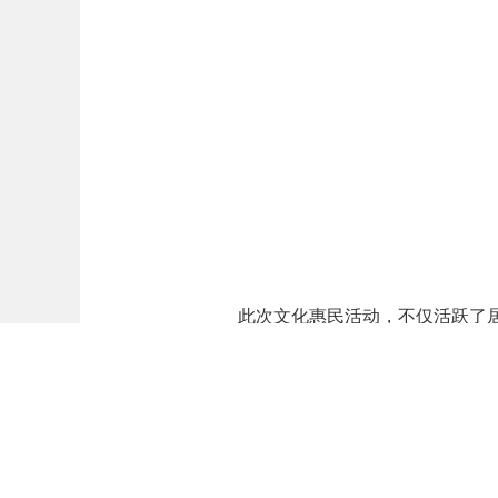
此次文化惠民活动，不仅活跃了
今后也会持续开展群众大舞台系列活
作者：通讯员 李干
责编：荣庭芳
一审：封豪
二审：张福芳