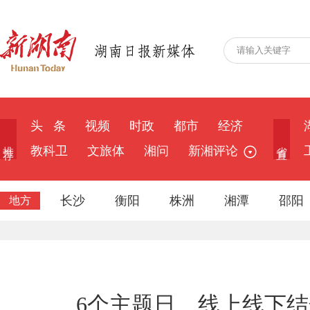
头 条
视频
时政
都市
经济
推 荐
省 直
教科卫
文旅体
湘问
新湘评论
长沙
衡阳
株洲
湘潭
邵阳
地方
6个主题日、线上线下