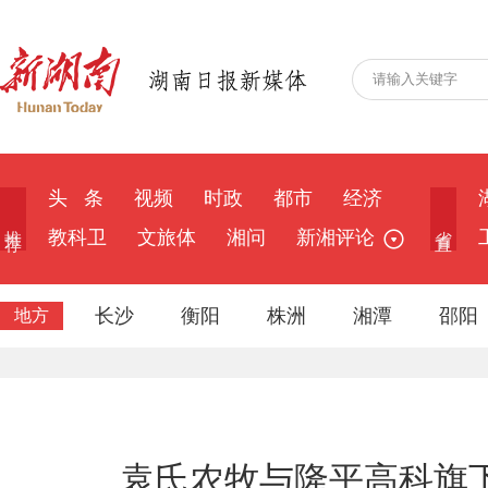
头 条
视频
时政
都市
经济
推 荐
省 直
教科卫
文旅体
湘问
新湘评论
长沙
衡阳
株洲
湘潭
邵阳
地方
袁氏农牧与隆平高科旗