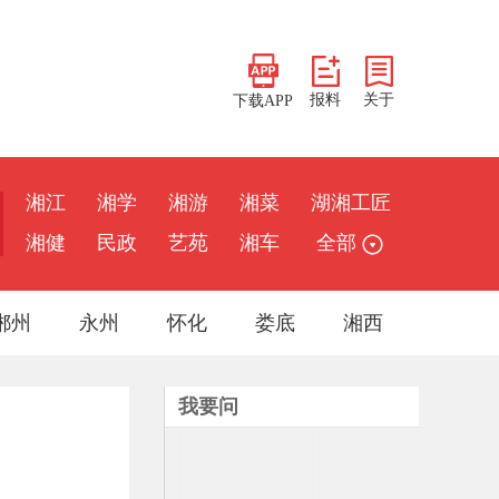
报料
关于
下载APP
湘江
湘学
湘游
湘菜
湖湘工匠
湘健
民政
艺苑
湘车
全部
郴州
永州
怀化
娄底
湘西
我要问