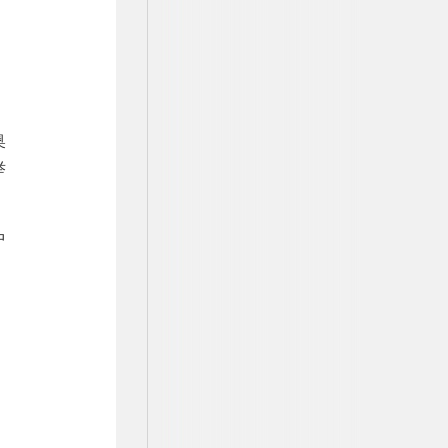
奥
举
中