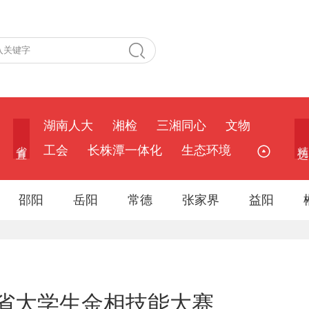
湖南人大
湘检
三湘同心
文物
省 直
精 选
工会
长株潭一体化
生态环境
邵阳
岳阳
常德
张家界
益阳
省大学生金相技能大赛