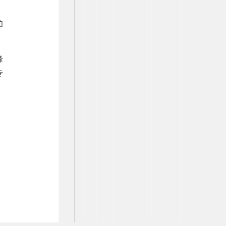
、
伯
峰
专