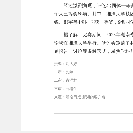
经过激烈角逐，评选出团体一等奖
个人三等奖68项。其中，湘潭大学
锦、邹宇等4名同学获一等奖，9名同
据了解，比赛期间，2023年湖
论坛在湘潭大学举行。研讨会邀请了
题报告、讨论等多种形式，聚焦学科
责编：胡孟婷
一审：彭婷
二审：肖洋桂
三审：白培生
来源：湖南日报·新湖南客户端