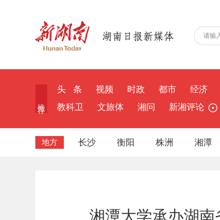
头 条
视频
时政
都市
经济
推 荐
教科卫
文旅体
湘问
新湘评论
长沙
衡阳
株洲
湘潭
地方
湘潭大学承办湖南