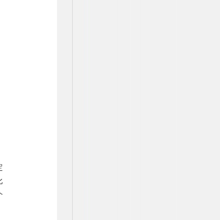
定
比
个