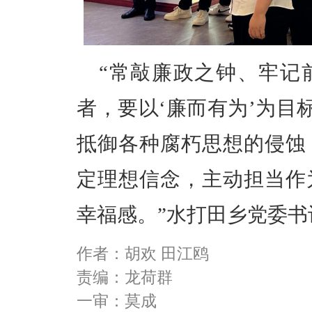
“常敲廉政之钟、牢记
者，要以‘廉而有为’为目
抵御各种腐朽思想的侵蚀
定理想信念，主动担当作
幸福感。”水打田乡党委
作者：胡欢 田江鸥
责编：龙荷群
一审：莫成