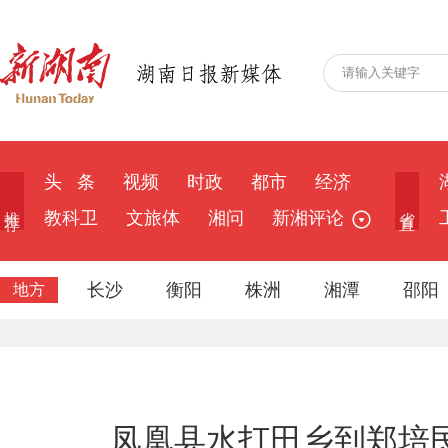
头 条
视频
时政
都市
经济
推 荐
省 直
教科卫
文旅体
湘问
新湘评论
长沙
衡阳
株洲
湘潭
邵阳
地方
凤凰县水打田乡到郑培