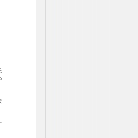
长
护
债
一