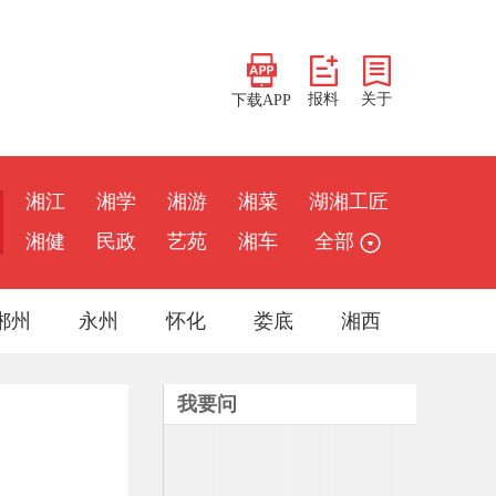
报料
关于
下载APP
湘江
湘学
湘游
湘菜
湖湘工匠
湘健
民政
艺苑
湘车
全部
郴州
永州
怀化
娄底
湘西
我要问