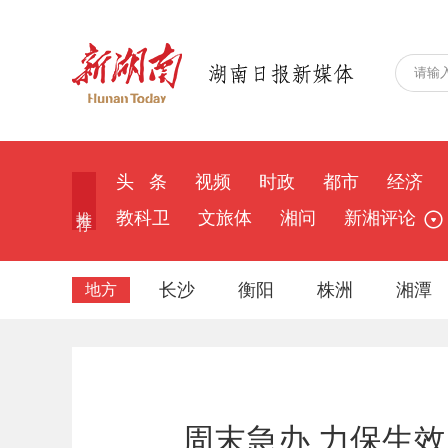
头 条
视频
时政
都市
经济
推 荐
教科卫
文旅体
湘问
新湘评论
长沙
衡阳
株洲
湘潭
地方
周末急办 力保生