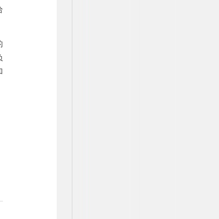
给
的
负
加