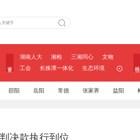
湖南人大
湘检
三湘同心
文物
省 直
精 选
工会
长株潭一体化
生态环境
邵阳
岳阳
常德
张家界
益阳
效判决款执行到位