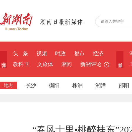
头 条
视频
时政
都市
经济
推 荐
省 直
教科卫
文旅体
湘问
新湘评论
长沙
衡阳
株洲
湘潭
邵阳
地方
“春风十里•桃醉桂东”2