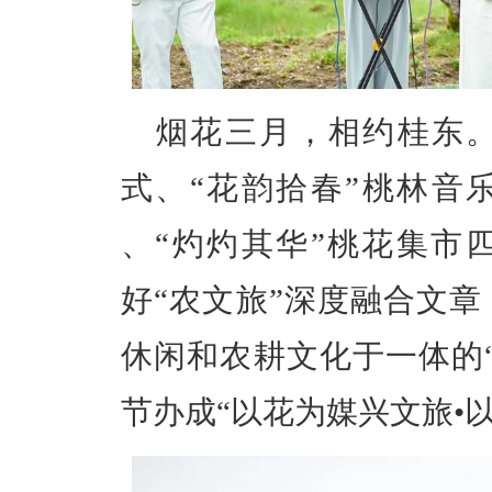
烟花三月，相约桂东
式、“花韵拾春”桃林音
、“灼灼其华”桃花集市
好“农文旅”深度融合文
休闲和农耕文化于一体的
节办成“以花为媒兴文旅•