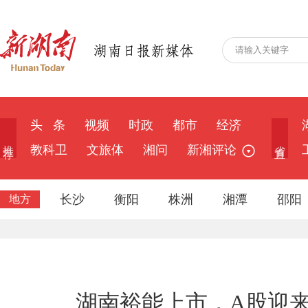
头 条
视频
时政
都市
经济
推 荐
省 直
教科卫
文旅体
湘问
新湘评论
长沙
衡阳
株洲
湘潭
邵阳
地方
湖南裕能上市，A股迎