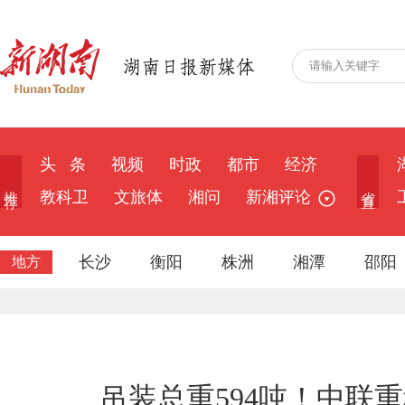
头 条
视频
时政
都市
经济
推 荐
省 直
教科卫
文旅体
湘问
新湘评论
长沙
衡阳
株洲
湘潭
邵阳
地方
吊装总重594吨！中联重