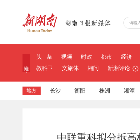
头 条
视频
时政
都市
经济
推 荐
教科卫
文旅体
湘问
新湘评论
长沙
衡阳
株洲
湘潭
地方
中联重科拟分拆高