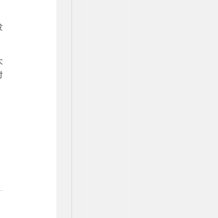
发
大
对