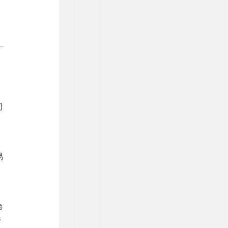
司
易
台
行