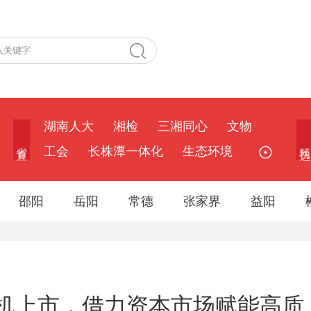
湖南人大
湘检
三湘同心
文物
省 直
精 选
工会
长株潭一体化
生态环境
邵阳
岳阳
常德
张家界
益阳
机上市，借力资本市场赋能高质