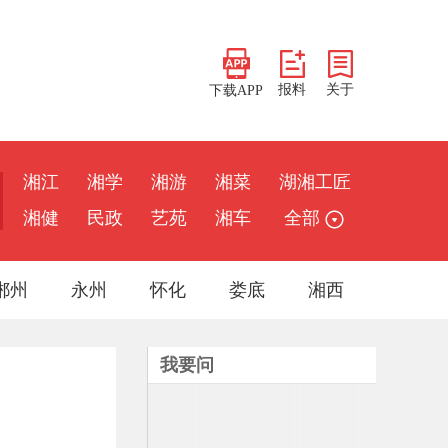
报料
关于
下载APP
湘江
湘学
湘游
湘菜
湖湘工匠
湘健
民政
艺苑
湘车
全部
郴州
永州
怀化
娄底
湘西
我要问