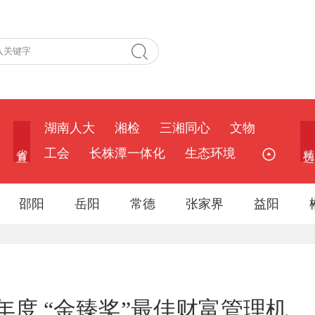
湖南人大
湘检
三湘同心
文物
省 直
精 选
工会
长株潭一体化
生态环境
邵阳
岳阳
常德
张家界
益阳
2年度 “金臻奖”最佳财富管理机