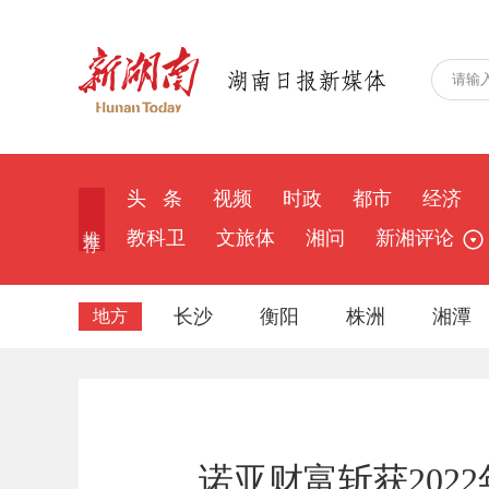
头 条
视频
时政
都市
经济
推 荐
教科卫
文旅体
湘问
新湘评论
长沙
衡阳
株洲
湘潭
地方
诺亚财富斩获202