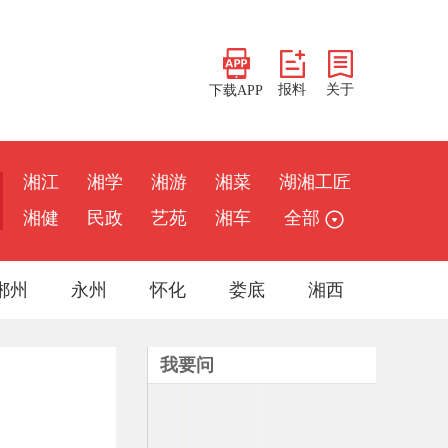
报料
关于
下载APP
湘江
湘学
湘游
湘菜
湖湘工匠
湘健
民政
艺苑
湘车
全部
郴州
永州
怀化
娄底
湘西
我要问