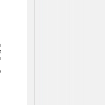
现
成
组
推