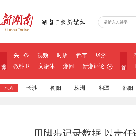
头 条
视频
时政
都市
经济
推 荐
省 直
教科卫
文旅体
湘问
新湘评论
长沙
衡阳
株洲
湘潭
邵阳
地方
用脚步记录数据 以责任