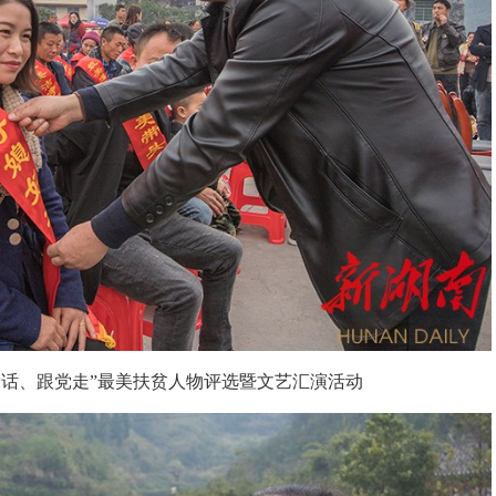
党话、跟党走”最美扶贫人物评选暨文艺汇演活动