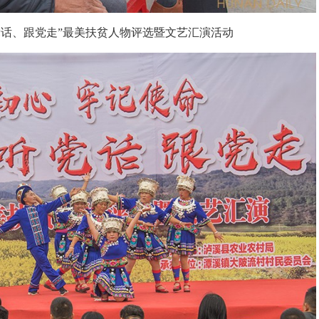
党话、跟党走”最美扶贫人物评选暨文艺汇演活动