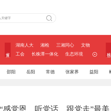
湖南人大
湘检
三湘同心
文物
省 直
精 选
工会
长株潭一体化
生态环境
邵阳
岳阳
常德
张家界
益阳
“感党恩、听党话、跟党走”最美