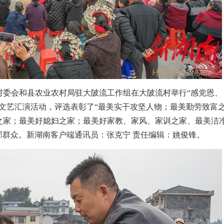
流村委会和县农业农村局驻大陂流工作组在大陂流村举行“感党恩、
文艺汇演活动，评选表彰了“最美实干攻坚人物；最美勤劳致富
之家；最美好媳妇之家；最美好家教、家风、家训之家、最美洁
干部群众。新湖南客户端通讯员：张克宁 责任编辑：姚俊锋。