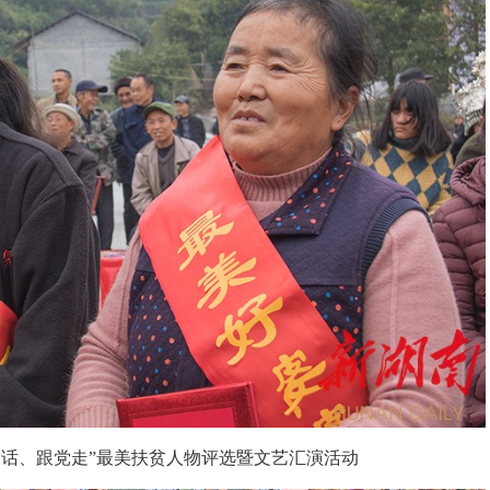
党话、跟党走”最美扶贫人物评选暨文艺汇演活动