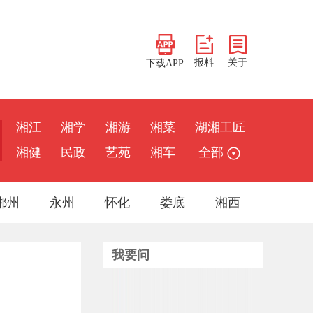
报料
关于
下载APP
湘江
湘学
湘游
湘菜
湖湘工匠
湘健
民政
艺苑
湘车
全部
郴州
永州
怀化
娄底
湘西
我要问