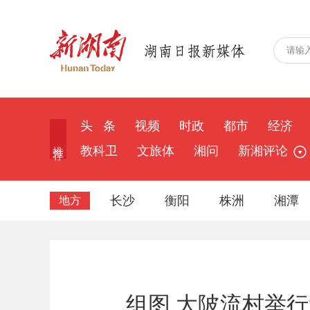
头 条
视频
时政
都市
经济
推 荐
教科卫
文旅体
湘问
新湘评论
长沙
衡阳
株洲
湘潭
地方
组图 大陂流村举行