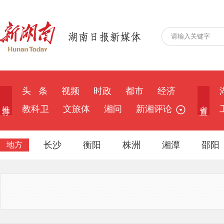
头 条
视频
时政
都市
经济
推 荐
省 直
教科卫
文旅体
湘问
新湘评论
长沙
衡阳
株洲
湘潭
邵阳
地方