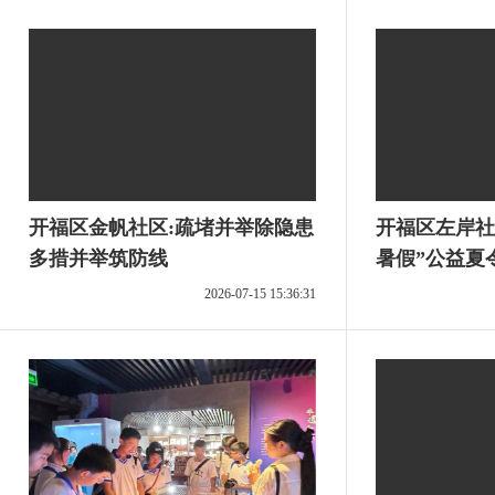
开福区金帆社区:疏堵并举除隐患
开福区左岸社
多措并举筑防线
暑假”公益夏
2026-07-15 15:36:31