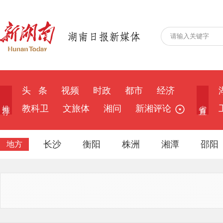
头 条
视频
时政
都市
经济
推 荐
省 直
教科卫
文旅体
湘问
新湘评论
长沙
衡阳
株洲
湘潭
邵阳
地方