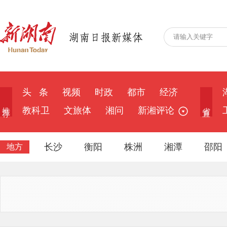
头 条
视频
时政
都市
经济
推 荐
省 直
教科卫
文旅体
湘问
新湘评论
长沙
衡阳
株洲
湘潭
邵阳
地方