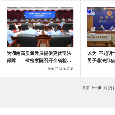
为湖南高质量发展提供更优司法
以为“不起诉
保障——省检察院召开全省检察
男子非法狩猎
机关2026年第二季度办案质效讲
挨罚！
2026-07-23 08:17:38
评暨重点工作推进会
首页
上一页
[1]
[2]
[