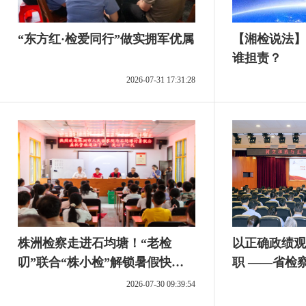
“东方红·检爱同行”做实拥军优属
【湘检说法】
谁担责？
2026-07-31 17:31:28
株洲检察走进石均塘！“老检
以正确政绩观
叨”联合“株小检”解锁暑假快乐
职 ——省检
学法
授专题党课
2026-07-30 09:39:54