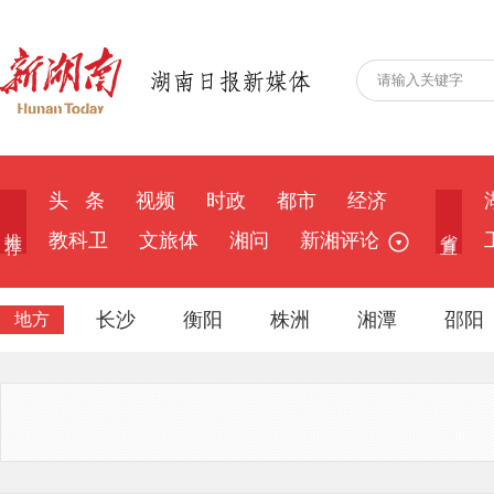
头 条
视频
时政
都市
经济
推 荐
省 直
教科卫
文旅体
湘问
新湘评论
长沙
衡阳
株洲
湘潭
邵阳
地方