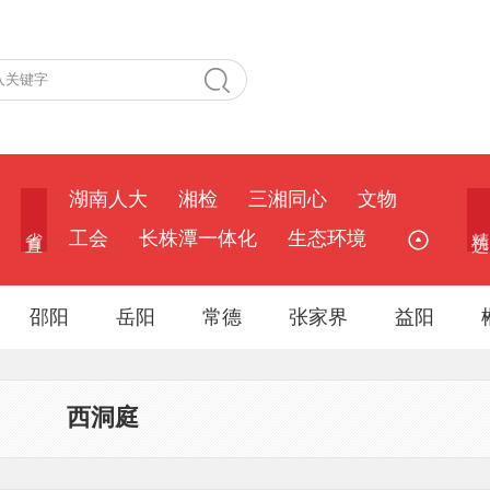
湖南人大
湘检
三湘同心
文物
省 直
精 选
工会
长株潭一体化
生态环境
邵阳
岳阳
常德
张家界
益阳
西洞庭