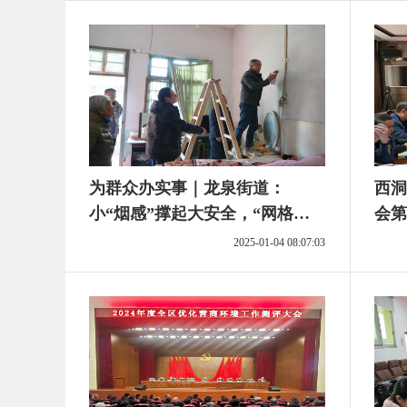
为群众办实事｜龙泉街道：
西洞
小“烟感”撑起大安全，“网格
会第
红”守护“夕阳红”平安指数加“满
末年
2025-01-04 08:07:03
格”！