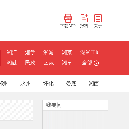
报料
关于
下载APP
湘江
湘学
湘游
湘菜
湖湘工匠
湘健
民政
艺苑
湘车
全部
郴州
永州
怀化
娄底
湘西
我要问