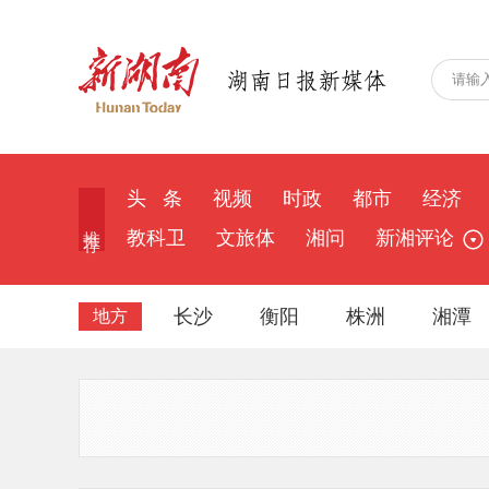
头 条
视频
时政
都市
经济
推 荐
教科卫
文旅体
湘问
新湘评论
长沙
衡阳
株洲
湘潭
地方