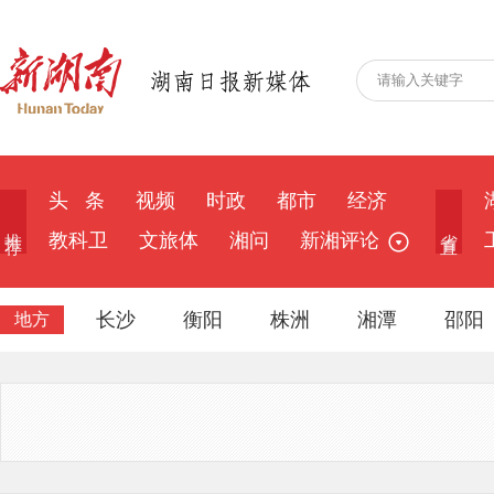
头 条
视频
时政
都市
经济
推 荐
省 直
教科卫
文旅体
湘问
新湘评论
长沙
衡阳
株洲
湘潭
邵阳
地方