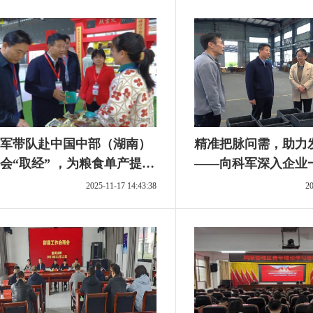
军带队赴中国中部（湖南）
精准把脉问需，助力
会“取经” ，为粮食单产提升
——向科军深入企业
种良机良法
展“万名干部联万企”
2025-11-17 14:43:38
20