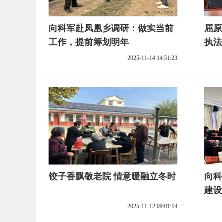
向科军赴凤凰乡调研：做实当前
屈原
工作，提前筹划明年
执法
众身
2025-11-14 14:51:23
饺子香飘敬老院 情意暖融立冬时
向科
建设
进会
2025-11-12 09:01:14