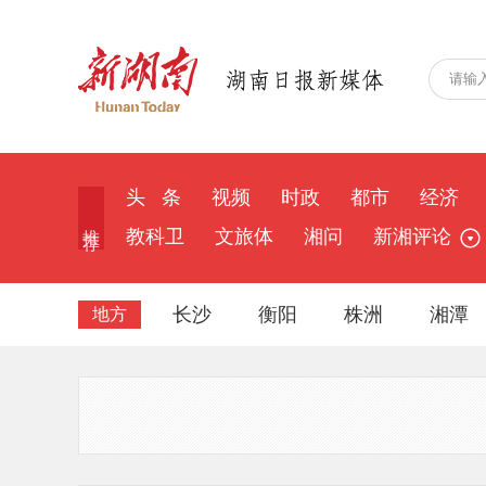
头 条
视频
时政
都市
经济
推 荐
教科卫
文旅体
湘问
新湘评论
长沙
衡阳
株洲
湘潭
地方