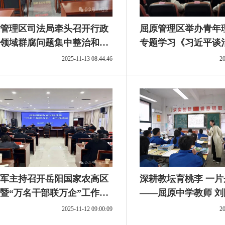
管理区司法局牵头召开行政
屈原管理区举办青年
领域群腐问题集中整治和群
专题学习《习近平谈
边具体实事会商会
第五卷
2025-11-13 08:44:46
20
军主持召开岳阳国家农高区
深耕教坛育桃李 一片丹心映初心
暨“万名干部联万企”工作推
——屈原中学教师 刘
2025-11-12 09:00:09
20