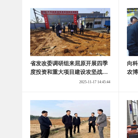
省发改委调研组来屈原开展四季
向科
度投资和重大项目建设攻坚战专
农博
题调研
寻良
2025-11-17 14:45:44