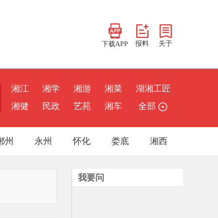
报料
关于
下载APP
湘江
湘学
湘游
湘菜
湖湘工匠
湘健
民政
艺苑
湘车
全部
郴州
永州
怀化
娄底
湘西
我要问