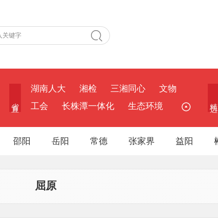
湖南人大
湘检
三湘同心
文物
省 直
精 选
工会
长株潭一体化
生态环境
邵阳
岳阳
常德
张家界
益阳
屈原