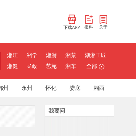
报料
关于
下载APP
湘江
湘学
湘游
湘菜
湖湘工匠
湘健
民政
艺苑
湘车
全部
郴州
永州
怀化
娄底
湘西
我要问