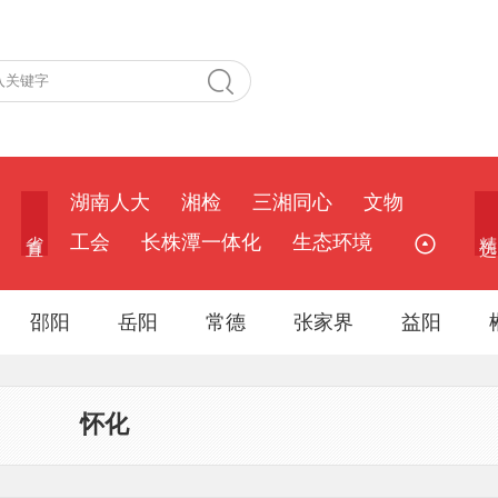
湖南人大
湘检
三湘同心
文物
省 直
精 选
工会
长株潭一体化
生态环境
邵阳
岳阳
常德
张家界
益阳
怀化