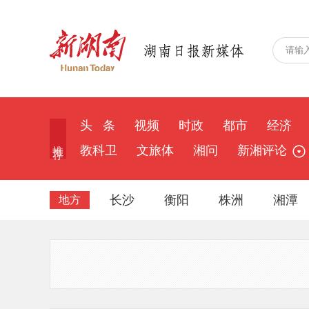
头 条
视频
时政
都市
经济
推 荐
教科卫
文旅体
湘问
新湘评论
长沙
衡阳
株洲
湘潭
地方