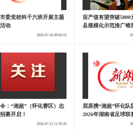
市委党校科干六班开展主题
亩产值有望突破500
活动
县规模化示范推广锥
栽培新技术
2026-07-26 09:04:10
20
令：“湘超”（怀化赛区）志
屈原携“湘超”怀化队
招募开启！
2026年湖南省足球联
2026-07-25 12:36:20
20