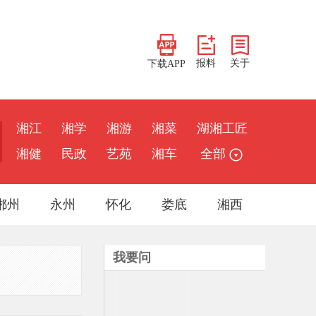
报料
关于
下载APP
湘江
湘学
湘游
湘菜
湖湘工匠
湘健
民政
艺苑
湘车
全部
郴州
永州
怀化
娄底
湘西
我要问