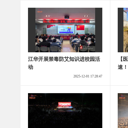
江华开展禁毒防艾知识进校园活
【医
动
速！
络“接力”
2025-12-01 17:28:47
症喉