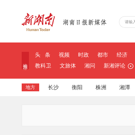
头 条
视频
时政
都市
经济
推 荐
教科卫
文旅体
湘问
新湘评论
长沙
衡阳
株洲
湘潭
地方