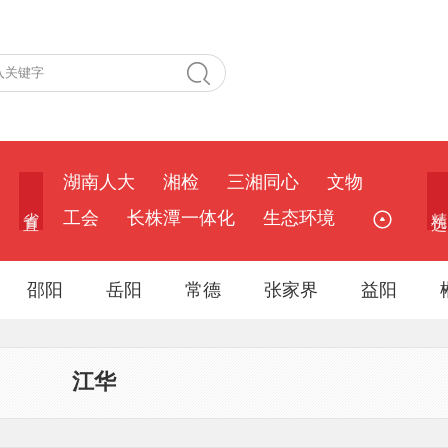
湖南人大
湘检
三湘同心
文物
省 直
精 选
工会
长株潭一体化
生态环境
邵阳
岳阳
常德
张家界
益阳
江华