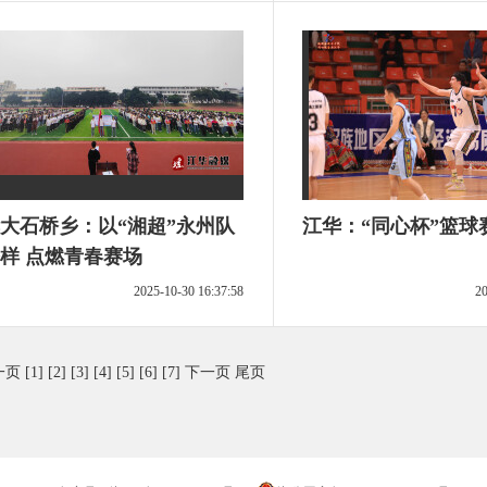
大石桥乡：以“湘超”永州队
江华：“同心杯”篮球
为榜样 点燃青春赛场
2025-10-30 16:37:58
20
一页
[1]
[2]
[3]
[4]
[5]
[6]
[7]
下一页
尾页