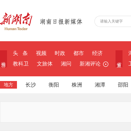
头 条
视频
时政
都市
经济
推 荐
省 直
教科卫
文旅体
湘问
新湘评论
长沙
衡阳
株洲
湘潭
邵阳
地方