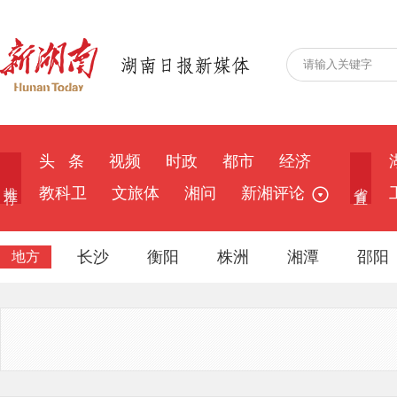
头 条
视频
时政
都市
经济
推 荐
省 直
教科卫
文旅体
湘问
新湘评论
长沙
衡阳
株洲
湘潭
邵阳
地方