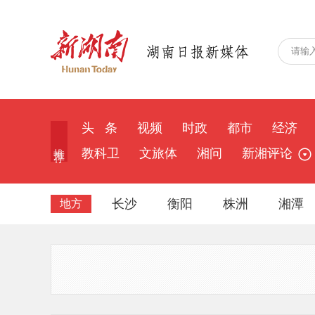
头 条
视频
时政
都市
经济
推 荐
教科卫
文旅体
湘问
新湘评论
长沙
衡阳
株洲
湘潭
地方