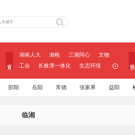
湖南人大
湘检
三湘同心
文物
省 直
精 选
工会
长株潭一体化
生态环境
邵阳
岳阳
常德
张家界
益阳
临湘