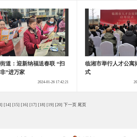
街道：迎新纳福送春联 “扫
临湘市举行人才公寓
非”进万家
式
2024-01-26 17:42:21
20
3]
[14]
[15]
[16]
[17]
[18]
[19]
[20]
下一页
尾页