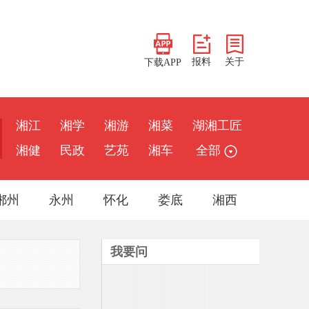
报料
关于
下载APP
湘江
湘学
湘游
湘菜
湖湘工匠
湘健
民政
艺苑
湘车
全部
郴州
永州
怀化
娄底
湘西
我要问