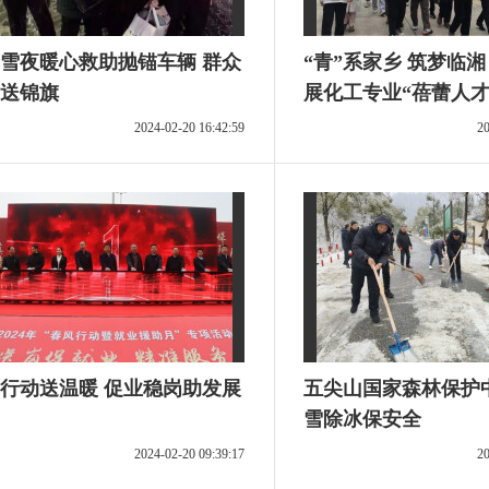
雪夜暖心救助抛锚车辆 群众
“青”系家乡 筑梦临湘 临湘市
送锦旗
展化工专业“蓓蕾人才
活动
2024-02-20 16:42:59
20
行动送温暖 促业稳岗助发展
五尖山国家森林保护
雪除冰保安全
2024-02-20 09:39:17
20