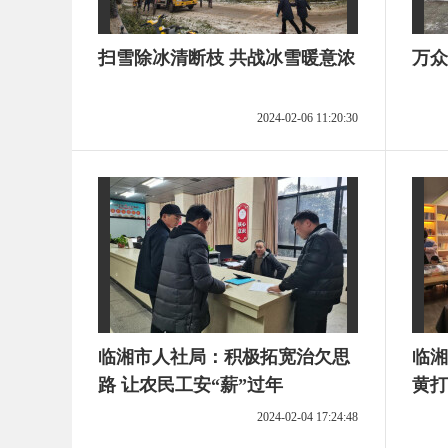
扫雪除冰清断枝 共战冰雪暖意浓
万众
2024-02-06 11:20:30
临湘市人社局：积极拓宽治欠思
临湘
路 让农民工安“薪”过年
黄打
2024-02-04 17:24:48