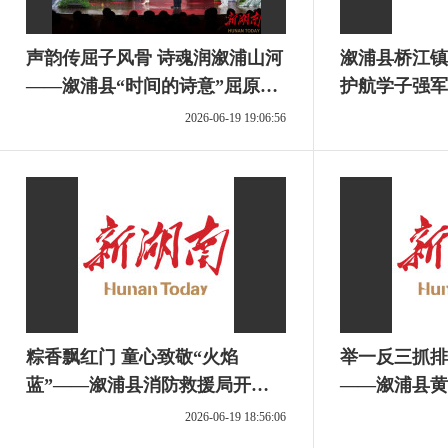
声韵传屈子风骨 诗魂润溆浦山河
溆浦县桥江镇
——溆浦县“时间的诗意”屈原爱
护航学子强军
国怀乡全民诵读大赛圆满收官
2026-06-19 19:06:56
粽香飘红门 童心致敬“火焰
举一反三抓排
蓝”——溆浦县消防救援局开
——溆浦县黄
展“时刻准备着”消防安全宣传活
材行业生态环
2026-06-19 18:56:06
动
作