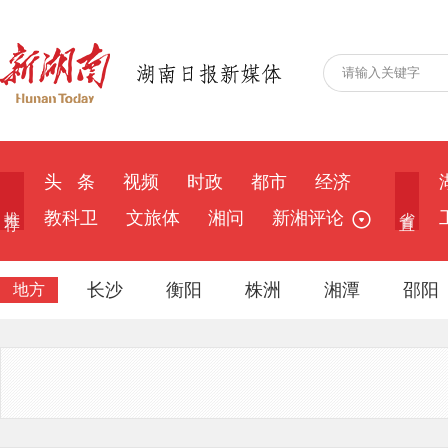
头 条
视频
时政
都市
经济
推 荐
省 直
教科卫
文旅体
湘问
新湘评论
长沙
衡阳
株洲
湘潭
邵阳
地方