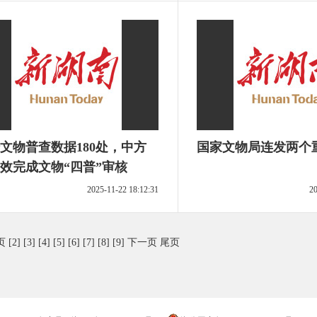
文物普查数据180处，中方
国家文物局连发两个
效完成文物“四普”审核
2025-11-22 18:12:31
20
页
[2]
[3]
[4]
[5]
[6]
[7]
[8]
[9]
下一页
尾页