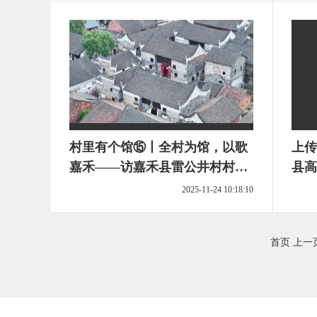
村里有个馆⑮丨全村为馆，以歌
上传
嘉禾——访嘉禾县雷公井村村史
县高
馆
2025-11-24 10:18:10
首页
上一