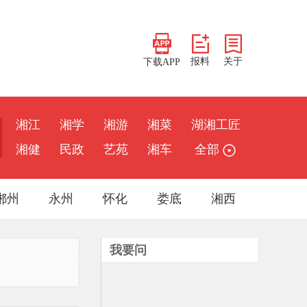
报料
关于
下载APP
湘江
湘学
湘游
湘菜
湖湘工匠
湘健
民政
艺苑
湘车
全部
郴州
永州
怀化
娄底
湘西
我要问