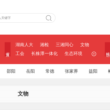
湖南人大
湘检
三湘同心
文物
省 直
精 选
工会
长株潭一体化
生态环境
邵阳
岳阳
常德
张家界
益阳
文物