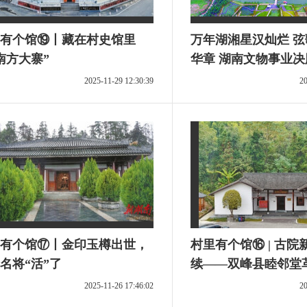
有个馆⑲丨藏在村史馆里
万年湖湘星汉灿烂 
南方大寨”
华章 湖南文物事业决
五”、奋战“十五五”
2025-11-29 12:30:39
20
有个馆⑰丨金印玉樽出世，
村里有个馆⑯ | 古院
名将“活”了
续——双峰县睦邻堂
物馆探秘
2025-11-26 17:46:02
20