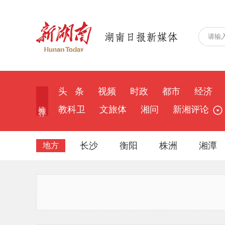
头 条
视频
时政
都市
经济
推 荐
教科卫
文旅体
湘问
新湘评论
长沙
衡阳
株洲
湘潭
地方