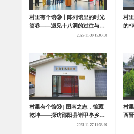
村里有个馆⑳丨陈列馆里的时光
村里
答卷——遇见十八洞的过往与新
的“
程
2025-11-30 15:03:58
村里有个馆⑱ | 图南之志，馆藏
村里
乾坤——探访邵阳县诸甲亭乡图
西晋
南书院陈列馆
2025-11-27 11:33:40