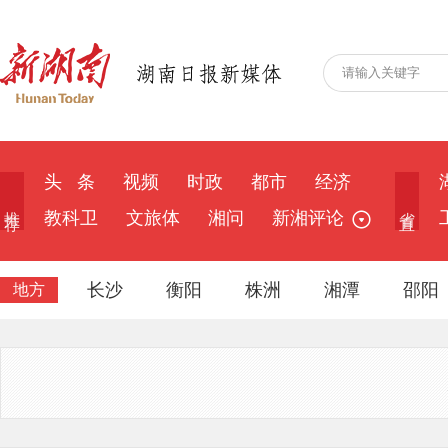
头 条
视频
时政
都市
经济
推 荐
省 直
教科卫
文旅体
湘问
新湘评论
长沙
衡阳
株洲
湘潭
邵阳
地方