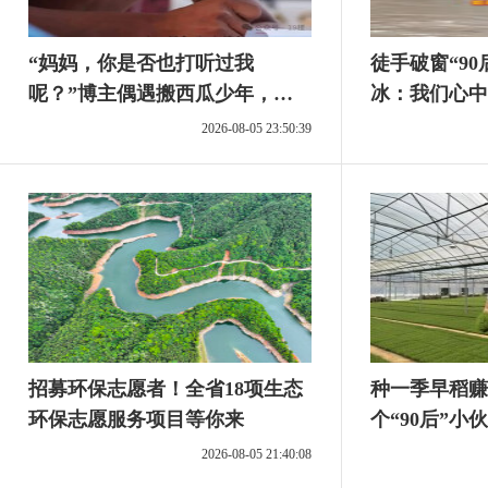
“妈妈，你是否也打听过我
徒手破窗“9
呢？”博主偶遇搬西瓜少年，花
冰：我们心中
300元请其中一男孩写作文，网
肩！
2026-08-05 23:50:39
友：太好哭了！男孩走红后半夜
还在搬水泥挣钱
招募环保志愿者！全省18项生态
种一季早稻赚
环保志愿服务项目等你来
个“90后”小
2026-08-05 21:40:08