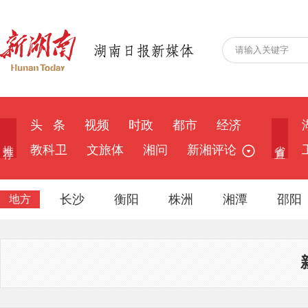
头 条
视频
时政
都市
经济
推 荐
省 直
教科卫
文旅体
湘问
新湘评论
长沙
衡阳
株洲
湘潭
邵阳
地方