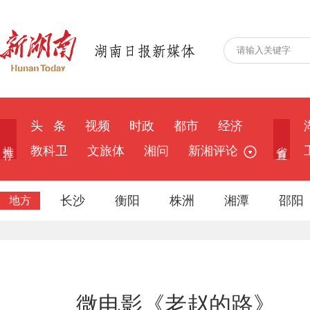
头 条
视频
时政
都市
经济
推 荐
省 直
教科卫
文旅体
湘问
新湘评论
长沙
衡阳
株洲
湘潭
邵阳
地方
微电影《老赵的路》