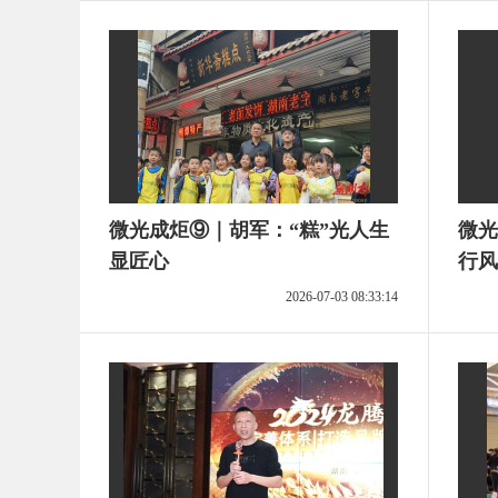
微光成炬⑨｜胡军：“糕”光人生
微光
显匠心
行风
2026-07-03 08:33:14