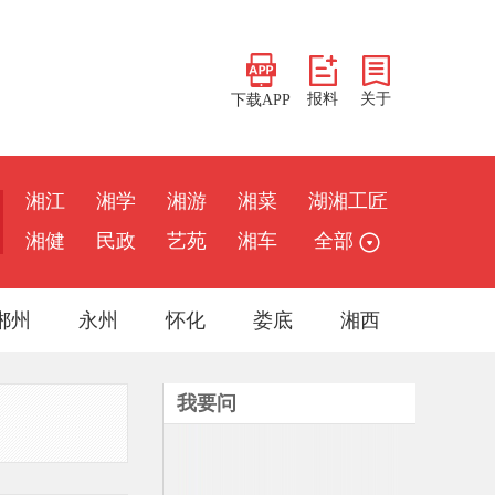
报料
关于
下载APP
湘江
湘学
湘游
湘菜
湖湘工匠
湘健
民政
艺苑
湘车
全部
郴州
永州
怀化
娄底
湘西
我要问