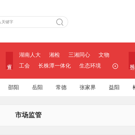
湖南人大
湘检
三湘同心
文物
省 直
精 选
工会
长株潭一体化
生态环境
邵阳
岳阳
常德
张家界
益阳
市场监管