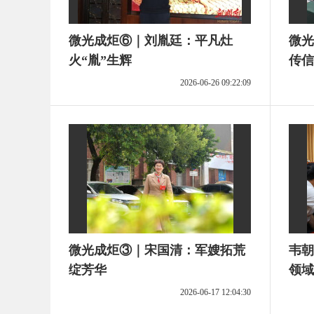
微光成炬⑥｜刘胤廷：平凡灶
微光
火“胤”生辉
传信
2026-06-26 09:22:09
微光成炬③｜宋国清：军嫂拓荒
韦朝
绽芳华
领域
2026-06-17 12:04:30