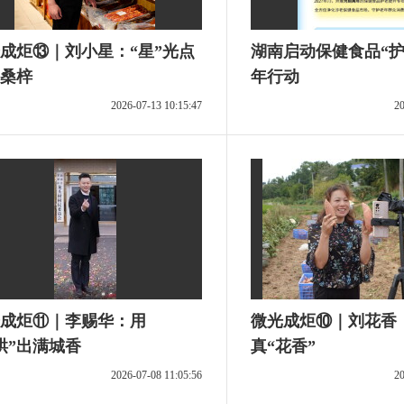
成炬⑬｜刘小星：“星”光点
湖南启动保健食品“护
桑梓
年行动
2026-07-13 10:15:47
20
成炬⑪｜李赐华：用
微光成炬⑩｜刘花香
烘”出满城香
真“花香”
2026-07-08 11:05:56
20