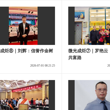
成炬⑧｜刘辉：信誉作金树
微光成炬⑦｜罗艳云
共富路
2026-07-01 08:21:25
20