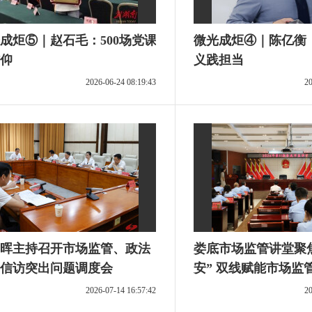
成炬⑤｜赵石毛：500场党课
微光成炬④｜陈亿衡：
仰
义践担当
2026-06-24 08:19:43
20
晖主持召开市场监管、政法
娄底市场监管讲堂聚焦
信访突出问题调度会
安” 双线赋能市场监
2026-07-14 16:57:42
20