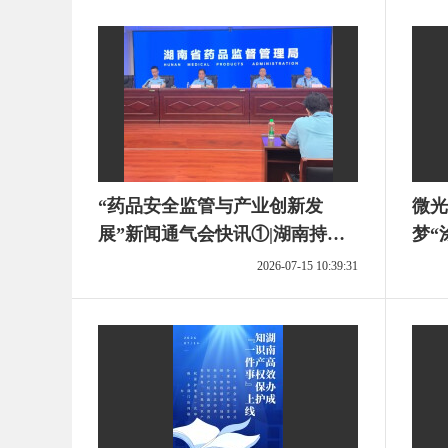
“药品安全监管与产业创新发
微光
展”新闻通气会快讯①|湖南持续
梦“
开展药品安全“铸剑行动”“清
2026-07-15 10:39:31
源”行动