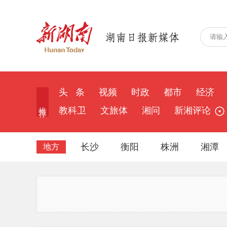
头 条
视频
时政
都市
经济
推 荐
教科卫
文旅体
湘问
新湘评论
长沙
衡阳
株洲
湘潭
地方