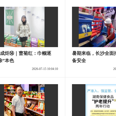
成炬⑭｜曹菊红：巾帼逐
暑期来临，长沙全面
涂”本色
备安全
2026-07-15 10:04:10
20