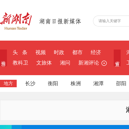
头 条
视频
时政
都市
经济
推 荐
省 直
教科卫
文旅体
湘问
新湘评论
长沙
衡阳
株洲
湘潭
邵阳
地方