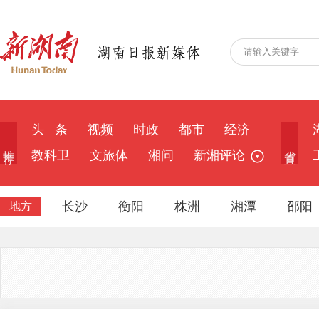
头 条
视频
时政
都市
经济
推 荐
省 直
教科卫
文旅体
湘问
新湘评论
长沙
衡阳
株洲
湘潭
邵阳
地方