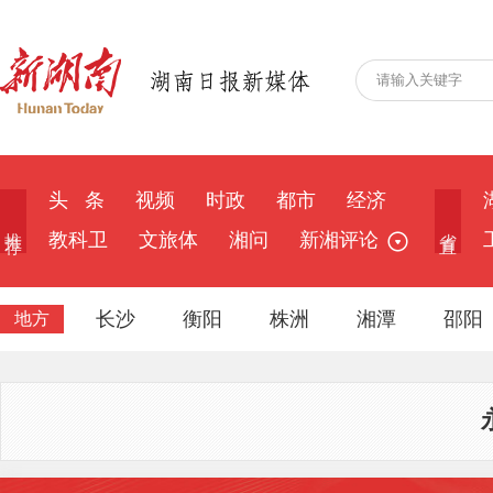
头 条
视频
时政
都市
经济
推 荐
省 直
教科卫
文旅体
湘问
新湘评论
长沙
衡阳
株洲
湘潭
邵阳
地方